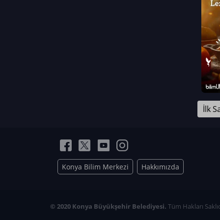
Neriman Nur Bahçıvan
İmran Verirşen
Mehmet Küçüktongur
Elmas Nur İbaoğlu
Yasemin Cömert
Müzeyyen Kalfazade
Zeynep Deresoy
Müzeyyen Büyüksamancı
İlk S
Nazlı Ecem Görü
Esra Nur ELMAS
Konya Bilim Merkezi
Hakkımızda
© 2020 Konya Büyükşehir Belediyesi.
Tüm Hakları Saklıd