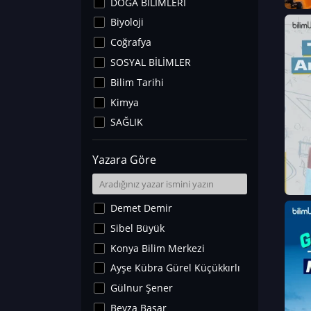
DOĞA BİLİMLERİ
Biyoloji
Coğrafya
SOSYAL BİLİMLER
Bilim Tarihi
Kimya
SAĞLIK
Sanat Tarihi
Yazara Göre
Fizik
Yer Bilimleri
Astronomi ve Uzay
Demet Demir
Noroloji
Sibel Büyük
Matematik
Konya Bilim Merkezi
Teknoloji
Ayşe Kübra Gürel Küçükkırlı
İklim Değişikliği
Gülnur Şener
Arkeoloji
Beyza Başar