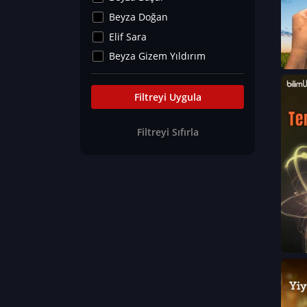
Kültür&Sanat
Beyza Doğan
Yaşam Tavsiyeleri
Elif Sara
Merakoloji
Beyza Gizem Yıldırım
Sağlık Tümü
İlknur İyigökler
Nadir Hastalıklar
Büşra Elif Kıvrak
Filtreyi Uygula
Eğitim Bilimleri
Fatma Beyza Öztürk
Filtreyi Sıfırla
Can TORUN
Hasan Gürel
Dilara Güven
Elif Sara
Ayşe Edanur Başer
Gözde Düriye Alkan
Onur Erdoğan
Ceren Eda Erol
Hacer Nur Küçükkırlı