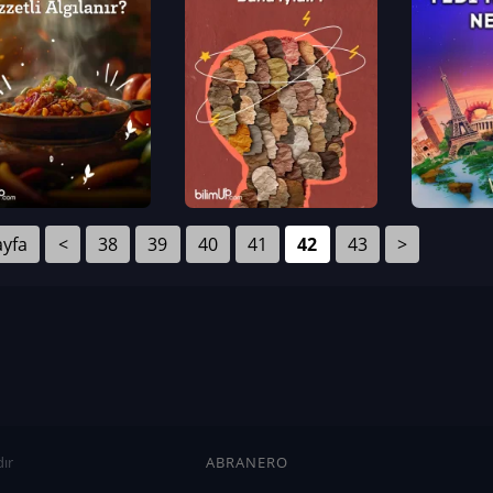
ayfa
<
38
39
40
41
42
43
>
ır
ABRANERO