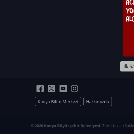
Neriman Nur Bahçıvan
İmran Verirşen
Mehmet Küçüktongur
Elmas Nur İbaoğlu
Yasemin Cömert
Müzeyyen Kalfazade
Zeynep Deresoy
Müzeyyen Büyüksamancı
İlk S
Nazlı Ecem Görü
Esra Nur ELMAS
Konya Bilim Merkezi
Hakkımızda
© 2020 Konya Büyükşehir Belediyesi.
Tüm Hakları Saklıd