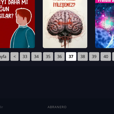
ayfa
<
33
34
35
36
37
38
39
40
ır
ABRANERO