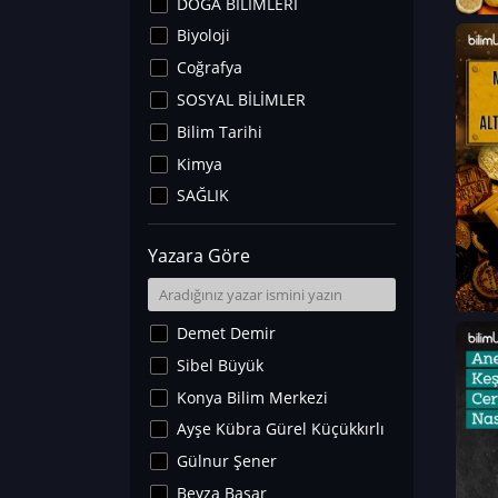
DOĞA BİLİMLERİ
Biyoloji
Coğrafya
SOSYAL BİLİMLER
Bilim Tarihi
Kimya
SAĞLIK
Sanat Tarihi
Yazara Göre
Fizik
Yer Bilimleri
Astronomi ve Uzay
Demet Demir
Noroloji
Sibel Büyük
Matematik
Konya Bilim Merkezi
Teknoloji
Ayşe Kübra Gürel Küçükkırlı
İklim Değişikliği
Gülnur Şener
Arkeoloji
Beyza Başar