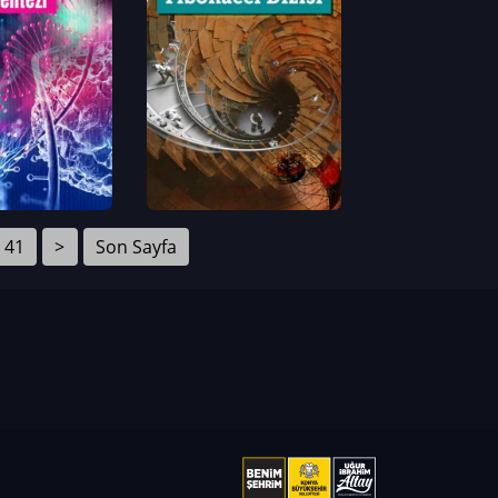
41
>
Son Sayfa