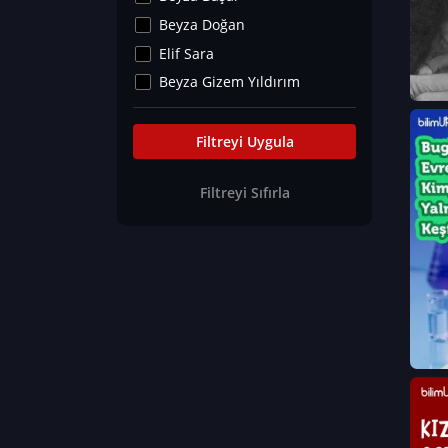
Kültür&Sanat
Beyza Doğan
Yaşam Tavsiyeleri
Elif Sara
Merakoloji
Beyza Gizem Yıldırım
Sağlık Tümü
İlknur İyigökler
Nadir Hastalıklar
Büşra Elif Kıvrak
Filtreyi Uygula
Eğitim Bilimleri
Fatma Beyza Öztürk
Filtreyi Sıfırla
Can TORUN
Hasan Gürel
Dilara Güven
Elif Sara
Ayşe Edanur Başer
Gözde Düriye Alkan
Onur Erdoğan
Ceren Eda Erol
Hacer Nur Küçükkırlı