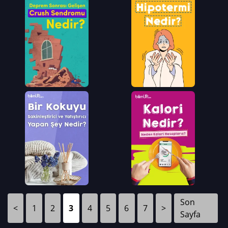
Son
<
1
2
3
4
5
6
7
>
Sayfa